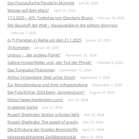
Das Foucaultsche Pendel in Münster
Juli 28, 2025
Wasser auf dem Mars?
April 16, 2025
17.2.2025 – 425. Todestag von Giordano Bruno
Februar 14, 2025
Der Baustoff der Welt – Neuausgabe in der edition dionysos
Februar 7, 2025
6 (7) Planeten in Reihe um den 21.1.2025
Januar 20, 2025
74 Kometen
Januar 20, 2025
Uranus – „der andere Planet“
November 25, 2024
Sabine Hossenfelder und „der Tod der Physik“
Oktober 6, 2024
Das Tunguska-Phänomen
September 12, 2024
Arthur Firstenberg: Welt unter Strom
September 7, 2024
Zur Mondlandung und ihrer Infragestellung
September 7, 2024
Die Polarlichter 2024 beim „Sonnensturm“
August 27, 2024
https://www.keplerstern.com/
Juni 29, 2024
In eigener Sache
Juni 22, 2024
Rupert Sheldrake: Matter is frozen light
Mai 23, 2024
Rupert Sheldrake: The speed of gravity
Mai 23, 2024
Die Erfindung der fossilen Brennstoffe
April 21, 2024
Jahreszeitabhängige Zerfallsintensität
März 27, 2024