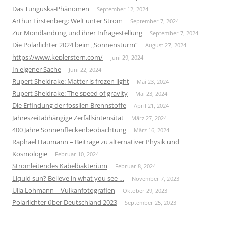
Das Tunguska-Phänomen
September 12, 2024
Arthur Firstenberg: Welt unter Strom
September 7, 2024
Zur Mondlandung und ihrer Infragestellung
September 7, 2024
Die Polarlichter 2024 beim „Sonnensturm“
August 27, 2024
https://www.keplerstern.com/
Juni 29, 2024
In eigener Sache
Juni 22, 2024
Rupert Sheldrake: Matter is frozen light
Mai 23, 2024
Rupert Sheldrake: The speed of gravity
Mai 23, 2024
Die Erfindung der fossilen Brennstoffe
April 21, 2024
Jahreszeitabhängige Zerfallsintensität
März 27, 2024
400 Jahre Sonnenfleckenbeobachtung
März 16, 2024
Raphael Haumann – Beiträge zu alternativer Physik und
Kosmologie
Februar 10, 2024
Stromleitendes Kabelbakterium
Februar 8, 2024
Liquid sun? Believe in what you see …
November 7, 2023
Ulla Lohmann – Vulkanfotografien
Oktober 29, 2023
Polarlichter über Deutschland 2023
September 25, 2023