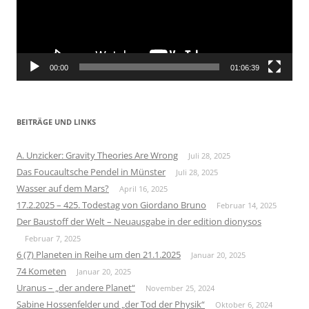
00:00
01:06:39
BEITRÄGE UND LINKS
A. Unzicker: Gravity Theories Are Wrong
Juli 28, 2025
Das Foucaultsche Pendel in Münster
Juli 28, 2025
Wasser auf dem Mars?
April 16, 2025
17.2.2025 – 425. Todestag von Giordano Bruno
Februar 14, 2025
Der Baustoff der Welt – Neuausgabe in der edition dionysos
Februar 7, 2025
6 (7) Planeten in Reihe um den 21.1.2025
Januar 20, 2025
74 Kometen
Januar 20, 2025
Uranus – „der andere Planet“
November 25, 2024
Sabine Hossenfelder und „der Tod der Physik“
Oktober 6, 2024