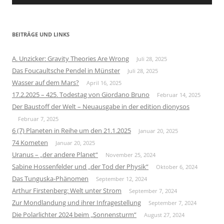
BEITRÄGE UND LINKS
A. Unzicker: Gravity Theories Are Wrong
Juli 28, 2025
Das Foucaultsche Pendel in Münster
Juli 28, 2025
Wasser auf dem Mars?
April 16, 2025
17.2.2025 – 425. Todestag von Giordano Bruno
Februar 14, 2025
Der Baustoff der Welt – Neuausgabe in der edition dionysos
Februar 7, 2025
6 (7) Planeten in Reihe um den 21.1.2025
Januar 20, 2025
74 Kometen
Januar 20, 2025
Uranus – „der andere Planet“
November 25, 2024
Sabine Hossenfelder und „der Tod der Physik“
Oktober 6, 2024
Das Tunguska-Phänomen
September 12, 2024
Arthur Firstenberg: Welt unter Strom
September 7, 2024
Zur Mondlandung und ihrer Infragestellung
September 7, 2024
Die Polarlichter 2024 beim „Sonnensturm“
August 27, 2024