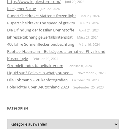
https://www.keplerstern.com/
Juni 29, 2024
In eigener Sache
Juni 22, 2024
Rupert Sheldrake: Matter is frozen light
Mai 23, 2024
Rupert Sheldrake: The speed of gravity
Mai 23, 2024
Die Erfindung der fossilen Brennstoffe
April 21, 2024
Jahreszeitabhängige Zerfallsintensität
März 27, 2024
400 Jahre Sonnenfleckenbeobachtung
März 16, 2024
Raphael Haumann – Beiträge zu alternativer Physik und
Kosmologie
Februar 10, 2024
Stromleitendes Kabelbakterium
Februar 8, 2024
Liquid sun? Believe in what you see …
November 7, 2023
Ulla Lohmann – Vulkanfotografien
Oktober 29, 2023
Polarlichter über Deutschland 2023
September 25, 2023
KATEGORIEN
Kategorien