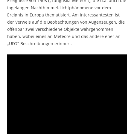
Ereignisse von 1908 („Tunguska-Meteorit), die u.a. auch die
tagelangen Nachthimmel-Lichtphänomene vor dem
Ereignis in Europa thematisiert. Am interessantesten ist
der Verweis auf die Beobachtungen von Augenzeugen, die
offenbar zwei verschiedene Objekte wahrgenommen
haben, wobei eines an Meteore und das andere eher an
„UFO“-Beschreibungen erinnert.