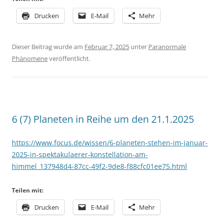
Drucken
E-Mail
Mehr
Dieser Beitrag wurde am
Februar 7, 2025
unter
Paranormale
Phänomene
veröffentlicht.
6 (7) Planeten in Reihe um den 21.1.2025
https://www.focus.de/wissen/6-planeten-stehen-im-januar-
2025-in-spektakulaerer-konstellation-am-
himmel_137948d4-87cc-49f2-9de8-f88cfc01ee75.html
Teilen mit:
Drucken
E-Mail
Mehr