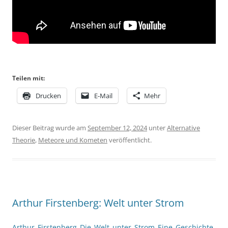
Teilen mit:
Drucken
E-Mail
Mehr
Dieser Beitrag wurde am
September 12, 2024
unter
Alternative
Theorie
,
Meteore und Kometen
veröffentlicht.
Arthur Firstenberg: Welt unter Strom
Arthur_Firstenberg_Die_Welt_unter_Strom_Eine_Geschichte