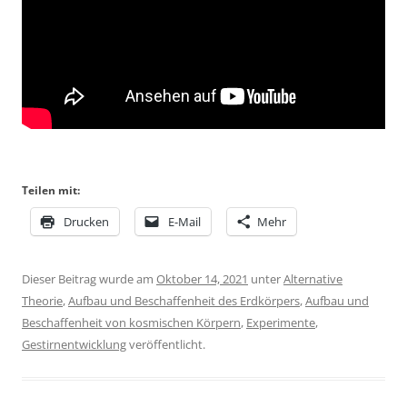
Teilen mit:
Drucken
E-Mail
Mehr
Dieser Beitrag wurde am
Oktober 14, 2021
unter
Alternative
Theorie
,
Aufbau und Beschaffenheit des Erdkörpers
,
Aufbau und
Beschaffenheit von kosmischen Körpern
,
Experimente
,
Gestirnentwicklung
veröffentlicht.