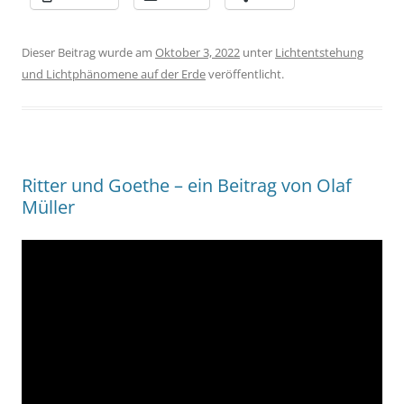
Dieser Beitrag wurde am
Oktober 3, 2022
unter
Lichtentstehung
und Lichtphänomene auf der Erde
veröffentlicht.
Ritter und Goethe – ein Beitrag von Olaf
Müller