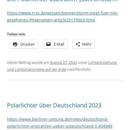
https://www.n-tv.de/wissen/Sonnensturm-sorgt-fuer-nie-
gesehenes-Phaenomen-article25173563.html
Teilen mit:
Drucken
E-Mail
Mehr
Dieser Beitrag wurde am
August 27, 2024
unter
Lichtentstehung
und Lichtphänomene auf der Erde
veröffentlicht.
Polarlichter über Deutschland 2023
https://www.berliner-zeitung.de/news/deutschland-
polarlichter-erstrahlen-ueber-osteutschland-li.434949