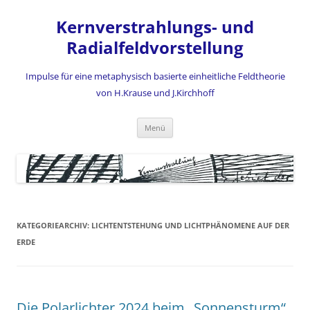
Zum
Inhalt
Kernverstrahlungs- und
springen
Radialfeldvorstellung
Impulse für eine metaphysisch basierte einheitliche Feldtheorie
von H.Krause und J.Kirchhoff
Menü
KATEGORIEARCHIV:
LICHTENTSTEHUNG UND LICHTPHÄNOMENE AUF DER
ERDE
Die Polarlichter 2024 beim „Sonnensturm“