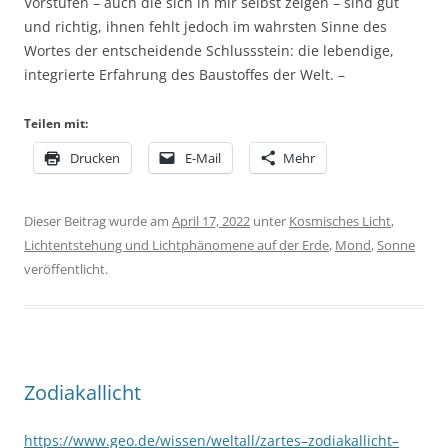
Vorstufen – auch die sich in mir selbst zeigen – sind gut
und richtig, ihnen fehlt jedoch im wahrsten Sinne des
Wortes der entscheidende Schlussstein: die lebendige,
integrierte Erfahrung des Baustoffes der Welt. –
Teilen mit:
Drucken
E-Mail
Mehr
Dieser Beitrag wurde am
April 17, 2022
unter
Kosmisches Licht
,
Lichtentstehung und Lichtphänomene auf der Erde
,
Mond
,
Sonne
veröffentlicht.
Zodiakallicht
https://www.geo.de/wissen/weltall/zartes–zodiakallicht–