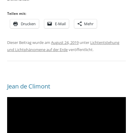
Teilen mit:
Drucken
E-Mail
Mehr
Dieser Beitrag wurde am
August 24, 2019
unter
Lichtentstehung
und Lichtphänomene auf der Erde
veröffentlicht.
Jean de Climont