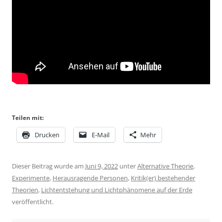
Teilen mit:
Drucken
E-Mail
Mehr
Dieser Beitrag wurde am
Juni 9, 2022
unter
Alternative Theorie
,
Experimente
,
Herausragende Personen
,
Kritik(er) bestehender
Theorien
,
Lichtentstehung und Lichtphänomene auf der Erde
veröffentlicht.