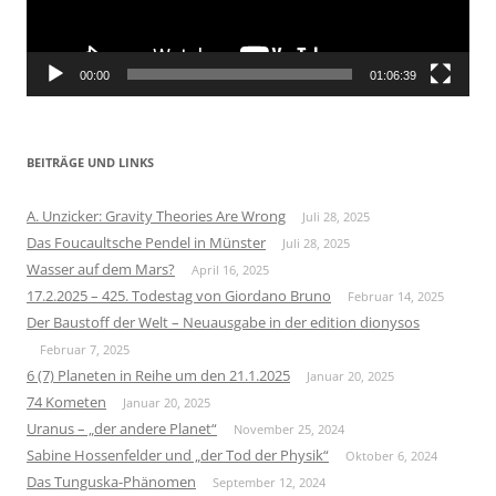
00:00
01:06:39
BEITRÄGE UND LINKS
A. Unzicker: Gravity Theories Are Wrong
Juli 28, 2025
Das Foucaultsche Pendel in Münster
Juli 28, 2025
Wasser auf dem Mars?
April 16, 2025
17.2.2025 – 425. Todestag von Giordano Bruno
Februar 14, 2025
Der Baustoff der Welt – Neuausgabe in der edition dionysos
Februar 7, 2025
6 (7) Planeten in Reihe um den 21.1.2025
Januar 20, 2025
74 Kometen
Januar 20, 2025
Uranus – „der andere Planet“
November 25, 2024
Sabine Hossenfelder und „der Tod der Physik“
Oktober 6, 2024
Das Tunguska-Phänomen
September 12, 2024