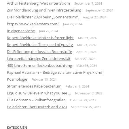
Arthur Firstenberg: Welt unter Strom
September 7, 2024
Zur Mondlandung und ihrer Infragestellung
September 7, 2024
Die Polarlichter 2024 beim „Sonnensturm“
August 27, 2024
https://www.keplerstern.com/
Juni 29, 2024
In eigener Sache
Juni 22, 2024
Rupert Sheldrake: Matter is frozen light
Mai 23, 2024
Rupert Sheldrake: The speed of gravity
Mai 23, 2024
Die Erfindung der fossilen Brennstoffe
April 21, 2024
Jahreszeitabhängige Zerfallsintensität
März 27, 2024
400 Jahre Sonnenfleckenbeobachtung
März 16, 2024
Raphael Haumann – Beiträge zu alternativer Physik und
Kosmologie
Februar 10, 2024
Stromleitendes Kabelbakterium
Februar 8, 2024
Liquid sun? Believe in what you see …
November 7, 2023
Ulla Lohmann – Vulkanfotografien
Oktober 29, 2023
Polarlichter über Deutschland 2023
September 25, 2023
KATEGORIEN