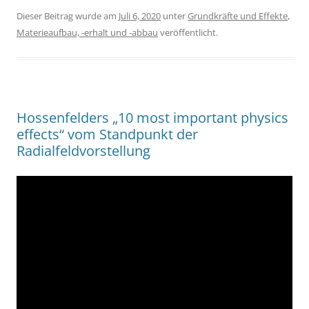
Dieser Beitrag wurde am
Juli 6, 2020
unter
Grundkräfte und Effekte
,
Materieaufbau, -erhalt und -abbau
veröffentlicht.
Hossenfelders „10 most important physics
effects“ vom Standpunkt der
Radialfeldvorstellung