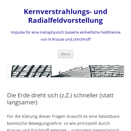
Zum
Inhalt
Kernverstrahlungs- und
springen
Radialfeldvorstellung
Impulse für eine metaphysisch basierte einheitliche Feldtheorie
von H.Krause und J.Kirchhoff
Menü
Die Erde dreht sich (z.Z.) schneller (statt
langsamer)
Für die Klärung dieser Fragen braucht es eine belastbare
kosmische Bewegungslehre, so wie prinzipiell durch
Krause und Kirchhoff geleistet – zumindest exemplarisch