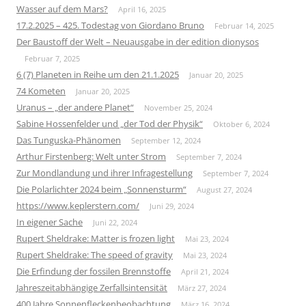
Wasser auf dem Mars?
April 16, 2025
17.2.2025 – 425. Todestag von Giordano Bruno
Februar 14, 2025
Der Baustoff der Welt – Neuausgabe in der edition dionysos
Februar 7, 2025
6 (7) Planeten in Reihe um den 21.1.2025
Januar 20, 2025
74 Kometen
Januar 20, 2025
Uranus – „der andere Planet“
November 25, 2024
Sabine Hossenfelder und „der Tod der Physik“
Oktober 6, 2024
Das Tunguska-Phänomen
September 12, 2024
Arthur Firstenberg: Welt unter Strom
September 7, 2024
Zur Mondlandung und ihrer Infragestellung
September 7, 2024
Die Polarlichter 2024 beim „Sonnensturm“
August 27, 2024
https://www.keplerstern.com/
Juni 29, 2024
In eigener Sache
Juni 22, 2024
Rupert Sheldrake: Matter is frozen light
Mai 23, 2024
Rupert Sheldrake: The speed of gravity
Mai 23, 2024
Die Erfindung der fossilen Brennstoffe
April 21, 2024
Jahreszeitabhängige Zerfallsintensität
März 27, 2024
400 Jahre Sonnenfleckenbeobachtung
März 16, 2024