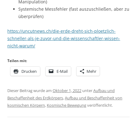
Manipulation)
Systemische Messfehler (fast auszuschließen, aber zu
überprüfen)
https://uncutnews.ch/die-erde-dreht-sich-ploetzlich-
schneller-als-je-zuvor-und-die-wissenschaftler-wissen-
nicht-warum/
Teilen mit:
Drucken
E-Mail
Mehr
Dieser Beitrag wurde am
Oktober 1, 2022
unter
Aufbau und
Beschaffenheit des Erdkörpers
,
Aufbau und Beschaffenheit von
kosmischen Körpern
,
Kosmische Bewegung
veröffentlicht.