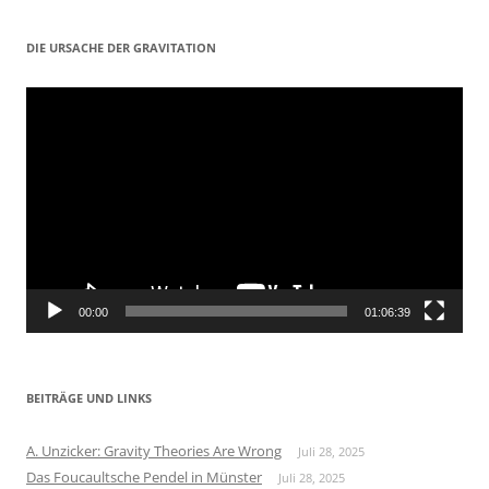
DIE URSACHE DER GRAVITATION
Video-
Player
00:00
01:06:39
BEITRÄGE UND LINKS
A. Unzicker: Gravity Theories Are Wrong
Juli 28, 2025
Das Foucaultsche Pendel in Münster
Juli 28, 2025