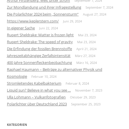
Arthur Firstenberg: Welt unter Strom
September 7, 2024
Zur Mondlandung und ihrer Infragestellung
September 7, 2024
Die Polarlichter 2024 beim „Sonnensturm“
August 27, 2024
https://www.keplerstern.com/
Juni 29, 2024
In eigener Sache
Juni 22, 2024
Rupert Sheldrake: Matter is frozen light
Mai 23, 2024
Rupert Sheldrake: The speed of gravity
Mai 23, 2024
Die Erfindung der fossilen Brennstoffe
April 21, 2024
Jahreszeitabhängige Zerfallsintensität
März 27, 2024
400 Jahre Sonnenfleckenbeobachtung
März 16, 2024
Raphael Haumann – Beiträge zu alternativer Physik und
Kosmologie
Februar 10, 2024
Stromleitendes Kabelbakterium
Februar 8, 2024
Liquid sun? Believe in what you see …
November 7, 2023
Ulla Lohmann – Vulkanfotografien
Oktober 29, 2023
Polarlichter über Deutschland 2023
September 25, 2023
KATEGORIEN