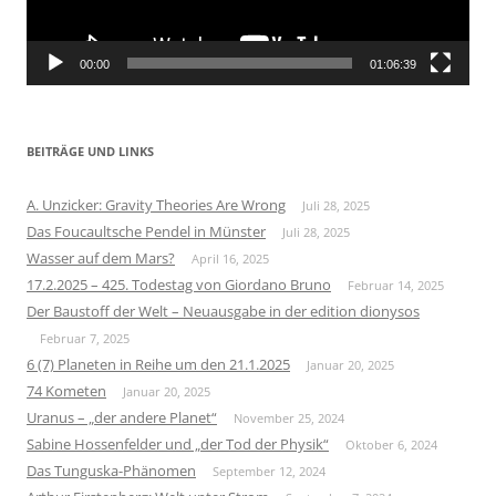
00:00
01:06:39
BEITRÄGE UND LINKS
A. Unzicker: Gravity Theories Are Wrong
Juli 28, 2025
Das Foucaultsche Pendel in Münster
Juli 28, 2025
Wasser auf dem Mars?
April 16, 2025
17.2.2025 – 425. Todestag von Giordano Bruno
Februar 14, 2025
Der Baustoff der Welt – Neuausgabe in der edition dionysos
Februar 7, 2025
6 (7) Planeten in Reihe um den 21.1.2025
Januar 20, 2025
74 Kometen
Januar 20, 2025
Uranus – „der andere Planet“
November 25, 2024
Sabine Hossenfelder und „der Tod der Physik“
Oktober 6, 2024
Das Tunguska-Phänomen
September 12, 2024