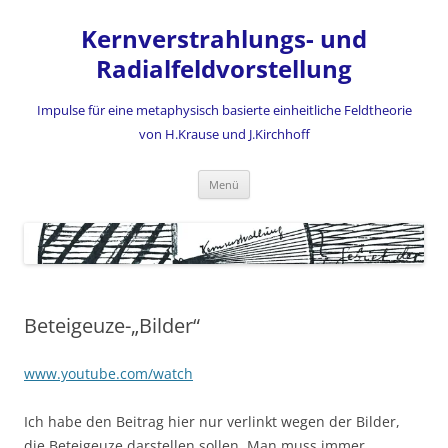
Zum
Inhalt
Kernverstrahlungs- und
springen
Radialfeldvorstellung
Impulse für eine metaphysisch basierte einheitliche Feldtheorie
von H.Krause und J.Kirchhoff
Menü
Beteigeuze-„Bilder“
www.youtube.com/watch
Ich habe den Beitrag hier nur verlinkt wegen der Bilder,
die Beteigeuze darstellen sollen. Man muss immer