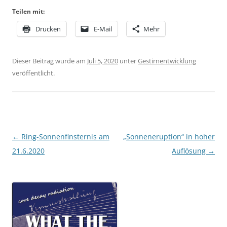
Teilen mit:
Drucken
E-Mail
Mehr
Dieser Beitrag wurde am
Juli 5, 2020
unter
Gestirnentwicklung
veröffentlicht.
Beitragsnavigation
←
Ring-Sonnenfinsternis am
„Sonneneruption“ in hoher
21.6.2020
Auflösung
→