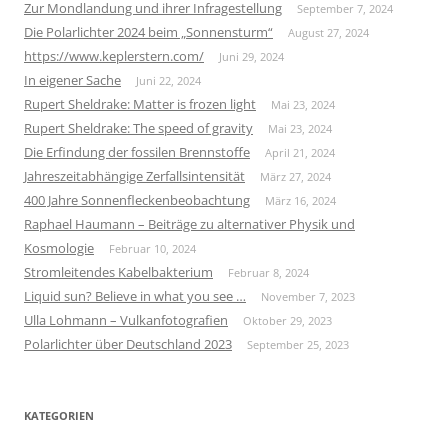
Zur Mondlandung und ihrer Infragestellung
September 7, 2024
Die Polarlichter 2024 beim „Sonnensturm“
August 27, 2024
https://www.keplerstern.com/
Juni 29, 2024
In eigener Sache
Juni 22, 2024
Rupert Sheldrake: Matter is frozen light
Mai 23, 2024
Rupert Sheldrake: The speed of gravity
Mai 23, 2024
Die Erfindung der fossilen Brennstoffe
April 21, 2024
Jahreszeitabhängige Zerfallsintensität
März 27, 2024
400 Jahre Sonnenfleckenbeobachtung
März 16, 2024
Raphael Haumann – Beiträge zu alternativer Physik und
Kosmologie
Februar 10, 2024
Stromleitendes Kabelbakterium
Februar 8, 2024
Liquid sun? Believe in what you see …
November 7, 2023
Ulla Lohmann – Vulkanfotografien
Oktober 29, 2023
Polarlichter über Deutschland 2023
September 25, 2023
KATEGORIEN