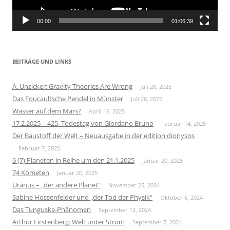
00:00
01:06:39
BEITRÄGE UND LINKS
A. Unzicker: Gravity Theories Are Wrong
Juli 28, 2025
Das Foucaultsche Pendel in Münster
Juli 28, 2025
Wasser auf dem Mars?
April 16, 2025
17.2.2025 – 425. Todestag von Giordano Bruno
Februar 14, 2025
Der Baustoff der Welt – Neuausgabe in der edition dionysos
Februar 7, 2025
6 (7) Planeten in Reihe um den 21.1.2025
Januar 20, 2025
74 Kometen
Januar 20, 2025
Uranus – „der andere Planet“
November 25, 2024
Sabine Hossenfelder und „der Tod der Physik“
Oktober 6, 2024
Das Tunguska-Phänomen
September 12, 2024
Arthur Firstenberg: Welt unter Strom
September 7, 2024