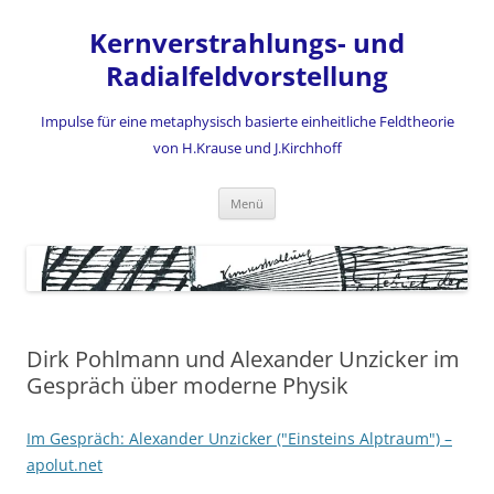
Zum
Inhalt
Kernverstrahlungs- und
springen
Radialfeldvorstellung
Impulse für eine metaphysisch basierte einheitliche Feldtheorie
von H.Krause und J.Kirchhoff
Menü
Dirk Pohlmann und Alexander Unzicker im
Gespräch über moderne Physik
Im Gespräch: Alexander Unzicker ("Einsteins Alptraum") –
apolut.net