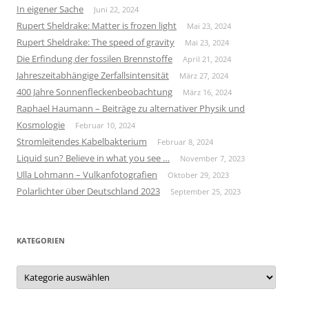
In eigener Sache
Juni 22, 2024
Rupert Sheldrake: Matter is frozen light
Mai 23, 2024
Rupert Sheldrake: The speed of gravity
Mai 23, 2024
Die Erfindung der fossilen Brennstoffe
April 21, 2024
Jahreszeitabhängige Zerfallsintensität
März 27, 2024
400 Jahre Sonnenfleckenbeobachtung
März 16, 2024
Raphael Haumann – Beiträge zu alternativer Physik und
Kosmologie
Februar 10, 2024
Stromleitendes Kabelbakterium
Februar 8, 2024
Liquid sun? Believe in what you see …
November 7, 2023
Ulla Lohmann – Vulkanfotografien
Oktober 29, 2023
Polarlichter über Deutschland 2023
September 25, 2023
KATEGORIEN
Kategorien