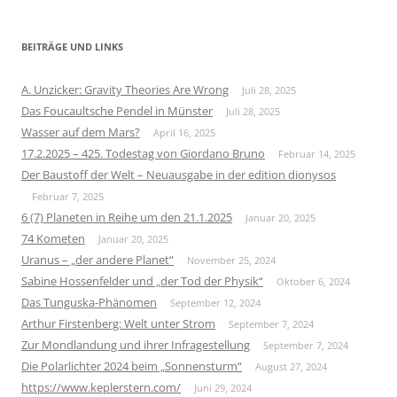
BEITRÄGE UND LINKS
A. Unzicker: Gravity Theories Are Wrong
Juli 28, 2025
Das Foucaultsche Pendel in Münster
Juli 28, 2025
Wasser auf dem Mars?
April 16, 2025
17.2.2025 – 425. Todestag von Giordano Bruno
Februar 14, 2025
Der Baustoff der Welt – Neuausgabe in der edition dionysos
Februar 7, 2025
6 (7) Planeten in Reihe um den 21.1.2025
Januar 20, 2025
74 Kometen
Januar 20, 2025
Uranus – „der andere Planet“
November 25, 2024
Sabine Hossenfelder und „der Tod der Physik“
Oktober 6, 2024
Das Tunguska-Phänomen
September 12, 2024
Arthur Firstenberg: Welt unter Strom
September 7, 2024
Zur Mondlandung und ihrer Infragestellung
September 7, 2024
Die Polarlichter 2024 beim „Sonnensturm“
August 27, 2024
https://www.keplerstern.com/
Juni 29, 2024