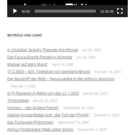
00:00
01:06:39
BEITRÄGE UND LINKS
A. Unzicker: Gravity Theories Are Wrong
Juli 28, 2025
Das Foucaultsche Pendel in Münster
Juli 28, 2025
Wasser auf dem Mars?
April 16, 2025
17.2.2025 – 425. Todestag von Giordano Bruno
Februar 14, 2025
Der Baustoff der Welt – Neuausgabe in der edition dionysos
Februar 7, 2025
6 (7) Planeten in Reihe um den 21.1.2025
Januar 20, 2025
74 Kometen
Januar 20, 2025
Uranus – „der andere Planet“
November 25, 2024
Sabine Hossenfelder und „der Tod der Physik“
Oktober 6, 2024
Das Tunguska-Phänomen
September 12, 2024
Arthur Firstenberg: Welt unter Strom
September 7, 2024