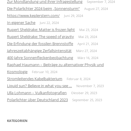
Zur Mondlandung und ihrer Infragestellung
September 7, 2024
Die Polarlichter 2024 beim „Sonnensturm“
August 27, 2024
https://www.keplerstern.com/
Juni 29, 2024
In eigener Sache
Juni 22, 2024
Rupert Sheldrake: Matter is frozen light
Mai 23, 2024
Rupert Sheldrake: The speed of gravity
Mai 23, 2024
Die Erfindung der fossilen Brennstoffe
April 21, 2024
Jahreszeitabhängige Zerfallsintensität
März 27, 2024
400 Jahre Sonnenfleckenbeobachtung
März 16, 2024
Raphael Haumann – Beiträge zu alternativer Physik und
Kosmologie
Februar 10, 2024
Stromleitendes Kabelbakterium
Februar 8, 2024
Liquid sun? Believe in what you see …
November 7, 2023
Ulla Lohmann – Vulkanfotografien
Oktober 29, 2023
Polarlichter über Deutschland 2023
September 25, 2023
KATEGORIEN