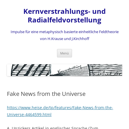
Zum
Inhalt
Kernverstrahlungs- und
springen
Radialfeldvorstellung
Impulse für eine metaphysisch basierte einheitliche Feldtheorie
von H.Krause und J.Kirchhoff
Menü
Fake News from the Universe
https://www.heise.de/tp/features/Fake-News-from-the-
Universe-4464599.html
A. Unzickers Artikel in englischer Sprache (Zum