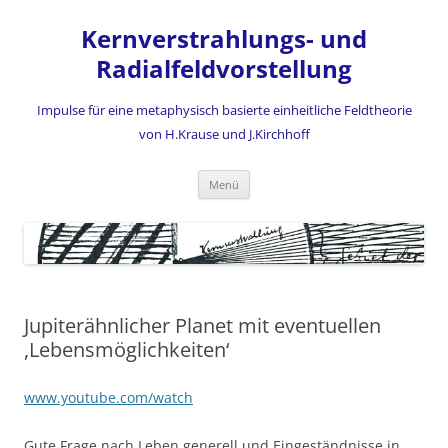
Zum
Inhalt
Kernverstrahlungs- und
springen
Radialfeldvorstellung
Impulse für eine metaphysisch basierte einheitliche Feldtheorie
von H.Krause und J.Kirchhoff
Menü
Jupiterähnlicher Planet mit eventuellen
,Lebensmöglichkeiten‘
www.youtube.com/watch
Gute Frage nach Leben generell und Eingeständnisse in