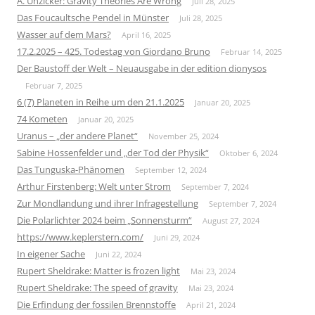
A. Unzicker: Gravity Theories Are Wrong
Juli 28, 2025
Das Foucaultsche Pendel in Münster
Juli 28, 2025
Wasser auf dem Mars?
April 16, 2025
17.2.2025 – 425. Todestag von Giordano Bruno
Februar 14, 2025
Der Baustoff der Welt – Neuausgabe in der edition dionysos
Februar 7, 2025
6 (7) Planeten in Reihe um den 21.1.2025
Januar 20, 2025
74 Kometen
Januar 20, 2025
Uranus – „der andere Planet“
November 25, 2024
Sabine Hossenfelder und „der Tod der Physik“
Oktober 6, 2024
Das Tunguska-Phänomen
September 12, 2024
Arthur Firstenberg: Welt unter Strom
September 7, 2024
Zur Mondlandung und ihrer Infragestellung
September 7, 2024
Die Polarlichter 2024 beim „Sonnensturm“
August 27, 2024
https://www.keplerstern.com/
Juni 29, 2024
In eigener Sache
Juni 22, 2024
Rupert Sheldrake: Matter is frozen light
Mai 23, 2024
Rupert Sheldrake: The speed of gravity
Mai 23, 2024
Die Erfindung der fossilen Brennstoffe
April 21, 2024