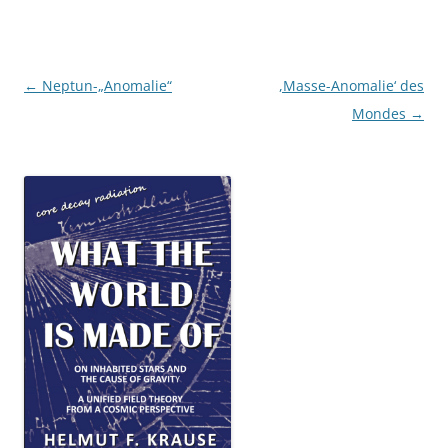
Beitragsnavigation
←
Neptun-„Anomalie“
,Masse-Anomalie‘ des
Mondes
→